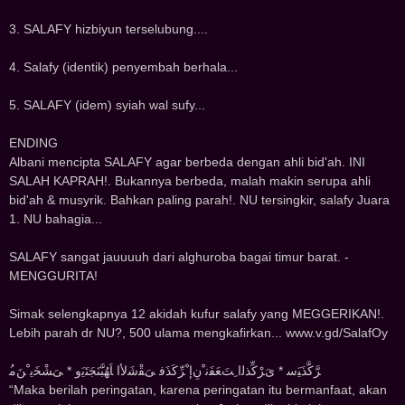
3. SALAFY hizbiyun terselubung....
4. Salafy (identik) penyembah berhala...
5. SALAFY (idem) syiah wal sufy...
ENDING
Albani mencipta SALAFY agar berbeda dengan ahli bid'ah. INI
SALAH KAPRAH!. Bukannya berbeda, malah makin serupa ahli
bid'ah & musyrik. Bahkan paling parah!. NU tersingkir, salafy Juara
1. NU bahagia...
SALAFY sangat jauuuuh dari alghuroba bagai timur barat. -
MENGGURITA!
Simak selengkapnya 12 akidah kufur salafy yang MEGGERIKAN!.
Lebih parah dr NU?, 500 ulama mengkafirkan... www.v.gd/SalafOy
ُﺮَّﻛَّﺬَﻴَﺳ * ﻯَﺮْﻛِّﺬﻟﺍ ِﺖَﻌَﻔَﻧ ْﻥِﺇ ْﺮِّﻛَﺬَﻓ ﻰَﻘْﺷَﻷﺍ ﺎَﻬُﺒَّﻨَﺠَﺘَﻳَﻭ * ﻰَﺸْﺨَﻳ ْﻦَﻣ
“Maka berilah peringatan, karena peringatan itu bermanfaat, akan