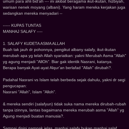
umum para ahli bid'ah --- ini akibat beragama ikut-ikutan, hizbiyah,
warisan nenek moyang (albani). Yang haram mereka kerjakan juga
sedangkan mereka menyadari --
----- KUPAS TUNTAS
MANHAJ SALAFY ----
1. SALAFY KUDETA ASMA ALLAH
Buah tak jauh dr pohonnya, pengikut albany salafy, ikut-ikutan
merubah apa yg telah Allah syariatkan: yakni Merubah Asma "Allah"
yg agung menjadi "AllOh". Biar gak identik Nasrani, katanya.
Berapa banyak Ayat-ayat Alqur'an berlafad "Allah" dirubah?.
Padahal Nasrani vs Islam telah berbeda sejak dahulu, yakni dr segi
pengucapan:
Nasrani "Allah", Islam "Alloh".
& mereka sendiri (salafyun) tidak suka nama mereka dirubah-rubah
tanpa izinnya, lantas bagaimana mereka merubah asma "Allah" yg
Agung menjadi buatan manusia?.
Sampai disini nampak jelas, manhaj salafy bukan manhaj salaf,