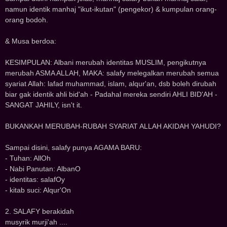
namun identik manhaj "ikut-ikutan" (pengekor) & kumpulan orang-
orang bodoh.
& Musa berdoa:
KESIMPULAN: Albani merubah identitas MUSLIM, pengikutnya
merubah ASMA ALLAH, MAKA: salafy melegalkan merubah semua
syariat Allah: lafad muhammad, islam, alqur'an, dsb boleh dirubah
biar gak identik ahli bid'ah - Padahal mereka sendiri AHLI BID'AH -
SANGAT JAHILY, isn't it.
BUKANKAH MERUBAH-RUBAH SYARIAT ALLAH AKIDAH YAHUDI?
Sampai disini, salafy punya AGAMA BARU:
- Tuhan: AllOh
- Nabi Panutan: AlbanO
- identitas: salafOy
- kitab suci: Alqur'On
2. SALAFY berakidah
musyrik murji'ah ....