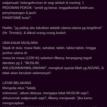
waljamaah: ketergelinciran dr segi akidah & manhaj. 1
PEDOMAN POKOK: "ambil yg benar, tinggalkanlah kekliruan,
penyimpangan & jauhi
FANATISME buta!".
Hadits: "yg paling aku takutkan adalah ulama-ulama yg tergelincir"
(Hr. Tirmidzi). & diikuti orang-orang bodoh.
IJMA KAUM MUSLIMIN
Sejak dr dulu: masa Nabi, sahabat, tabiin, tabiut tabiin, hingga
jumhur ulama dr
masa ke masa (1200 th) sebelum Albany, berpegang teguh
identitas yg 1: "MUSLIM,
AHLUSUNNAHWALJAMAAH", mengikuti syariat Allah yg AGUNG, &
tidak akan berubah selamanya!!.
LATAR BELAKANG
Mengutip situs "Salafy
indonesia", albani ditanya: mengapa tidak MUSLIM saja?,
ahlusunnah waljamaah saja?, Albany menjawab: "jika kamu
mengucapkan