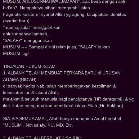
MUSLIM, AHLUSUNNAHWALJAMAAH", apa beda dengan ahli
bid'ah?. Nampaknya albani mengambil jalan
fragmatis keluar dr syariat Allah yg agung. Ia ciptakan identitas
(syariat baru):
"manhaj salaf" menggantikan
ahlusunnahwaljamaah,
"SALAFY" menggantikan
MUSLIM ---- Sampai disini telah jelas, "SALAFY bukan
MUSLIM lagi!.
TINJAUAN HUKUM ISLAM
1. ALBANY TELAH MEMBUAT PERKARA BARU dl URUSAN
AGAMA (BID'AH)
dl banyak hadits Nabi telah memperingatkan kezoliman &
kesesatan ini. & laknat Allah,
malaikat & seluruh manusia bagi penciptanya (HR daraqutni), & yg
ikut-ikutan mengamalkan mendapat laknat Allah (Hr. Bukhari).
SIA-SIA SEMUA AMAL, Allah hanya menerima Amal berlabel
"MUSLIM". Not salafy, NU, MD, Etc.
2. ALBANY TELAH BERBUAT 2 SYIRIK: