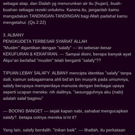
sebagai atap, dan Dialah yg menurunkan air itu (hujan), buah-
buahan sebagai rezeki untukmu. Karena itu, janganlah kamu
mangadakan TANDINGAN-TANDINGAN bagi Allah padahal kamu
mengetahui. (Qs.2:22)
3. ALBANY
PENGKUDETA TERBESAR SYARIAT ALLAH
"Muslim" digantikan dengan "salafy" --- ini sebesar-besar
KEKUFURAN & KEKAFIRAN. --- Sampai disini, berapa banyak ayat
Alqur'an berlafad "muslim" telah berganti "salafy"??
TIPUAN LEBAY SALAFY ALBANY mencipta identitas "salafy" tanpa
dalil, namun sebagaimana ahli bid'ah bin musyrik pada umumnya,
salafy berupaya memperdaya manusia dengan berbagai upaya
seperti ucapan mereka: nih dalilnya, "sesungguhnya aku (nabi)
adalah salaf bagimu"
--- BOONG BANGET --- sejak kapan nabi, sahabat mengucapkan
salafy?. betapa ootnya mereka is'nt it?
Yang lain, salafy berdalih: "inikan baik". --- lihatlah, itu perkataan