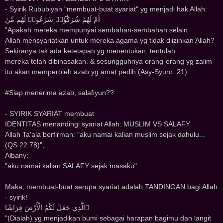
- Syirik Rububiyah "membuat-buat syariat" yg menjadi hak Allah:
ﺃَﻡْ ﻟَﻬُﻢْ ﺷُﺮَﻛَٰٓﺆُﺍ۟ ﺷَﺮَﻋُﻮﺍ۟ ﻟَﻬُﻢ ﻣِّﻦَ
"Apakah mereka mempunyai sembahan-sembahan selain
Allah mensyariatkan untuk mereka agama yg tidak diizinkan Allah?
Sekiranya tak ada ketetapan yg menentukan, tentulah
mereka telah dibinasakan. & sesungguhnya orang-orang yg zalim
itu akan memperoleh azab yg amat pedih (Asy-Syuro: 21).
#Siap menerima azab, salafiyun??
- SYIRIK SYARIAT membuat
IDENTITAS menandingi syariat Allah: MUSLIM VS SALAFY.
Allah Ta'ala berfirman: "aku namai kalian muslim sejak dahulu...
(QS.22:78)",
Albany:
"aku namai kalian SALAFY sejak masaku".
Maka, membuat-buat serupa syariat adalah TANDINGAN bagi Allah
- syirik!
الَّذِي جَعَلَ لَكُمُ الْأَرْضَ فِرَاشًا ً
"(Dialah) yg menjadikan bumi sebagai harapan bagimu dan langit