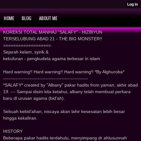
HOME
BLOG
ABOUT ME
KOREKSI TOTAL MANHAJ "SALAFY" - HIZBIYUN
TERSELUBUNG ABAD 21 - THE BIG MONSTER!!
===================
Sejarah kelam, syirik &
kekufuran - pengkudeta agama terbesar in islam
Hard warning!! Hard warning!! Hard warning!! *By Alghuroba*
------------------------------------------------------
*SALAFY* created by "Albany" pakar hadits from yaman, akhir abad
19. --- Sampai disini kita ketahui, albany telah membuat perkara
baru dl urusan agama (bid'ah).
Sebuah kebid'ahan, niscaya akan lahir kesesatan lebih besar
hingga kekafiran.
HISTORY
Beberapa pakar hadits terdahulu, menyimpang dr ahlusunnah