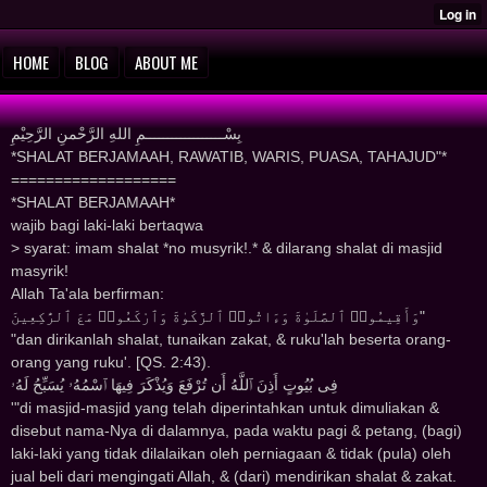
HOME
BLOG
ABOUT ME
ﺑِﺴْــــــــــــــــــﻢِ ﺍﻟﻠﻪِ ﺍﻟﺮَّﺣْﻤﻦِ ﺍﻟﺮَّﺣِﻴْﻢِ
*SHALAT BERJAMAAH, RAWATIB, WARIS, PUASA, TAHAJUD"*
===================
*SHALAT BERJAMAAH*
wajib bagi laki-laki bertaqwa
> syarat: imam shalat *no musyrik!.* & d‌‌ilaran‌‌g shalat d‌‌i masjid‌‌
masyrik!
Allah Ta'ala berfirman:
وَأَقِيمُوا۟ ٱلصَّلَوٰةَ وَءَاتُوا۟ ٱلزَّكَوٰةَ وَٱرْكَعُوا۟ مَعَ ٱلرَّٰكِعِينَ"
"dan dirikanlah shalat, tunaikan zakat, & ruku'lah beserta orang-
orang yang ruku'. [QS. 2:43).
فِى بُيُوتٍ أَذِنَ ٱللَّهُ أَن تُرْفَعَ وَيُذْكَرَ فِيهَا ٱسْمُهُۥ يُسَبِّحُ لَهُۥ
'"di masjid-masjid yang telah diperintahkan untuk dimuliakan &
disebut nama-Nya di dalamnya, pada waktu pagi & petang, (bagi)
laki-laki yang tidak dilalaikan oleh perniagaan & tidak (pula) oleh
jual beli dari mengingati Allah, & (dari) mendirikan shalat & zakat.