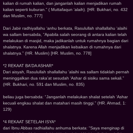
kalian di rumah kalian, dan janganlah kalian menjadikan rumah
kalian seperti kuburan.” ( Muttafaqun ‘alaih). [HR. Bukhari, no. 432
dan Muslim, no. 777]
Dari Jabir radhiyallahu ‘anhu berkata, Rasulullah shallallahu ‘alaihi
wa sallam bersabda, “Apabila salah seorang di antara kalian telah
melakukan d‌‌i masjid, maka jadikanlah untuk rumahnya bagian dari
shalatnya. Karena Allah menjadikan kebaikan di rumahnya dari
shalatnya.” (HR. Muslim) [HR. Muslim, no. 778]
*2 REKAAT BA'D‌‌A ASHAR*
D‌‌ari aisyah, Rasulullah shallallahu ‘alaihi wa sallam tidaklah pernah
meninggalkan dua raka’at sesudah ‘Ashar di sisiku sama sekali.”
(HR. Bukhari, no. 591 dan Muslim, no. 835)
beliau juga bersabd‌‌a: “Janganlah melakukan shalat setelah ‘Ashar
kecuali engkau shalat dan matahari masih tinggi.” (HR. Ahmad, 1:
129)
*4 REKAAT SETELAH ISYA*
dari Ibnu Abbas radhiallahu anhuma berkata: “Saya menginap di