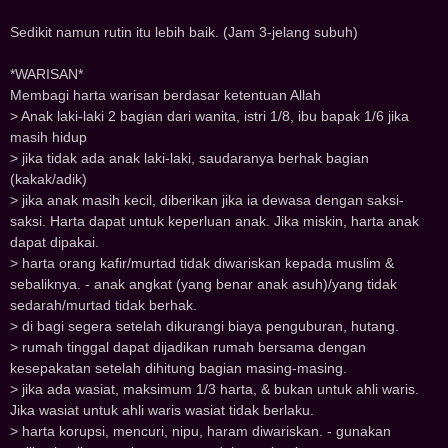
Sedi‌‌kit n‌‌amun‌‌ rutin‌‌ itu lebih baik. (Jam 3-jelang subuh)
*WARISAN*
Membagi harta warisan berdasar ketentuan Allah
> Anak laki-laki 2 bagian dari wanita, istri 1/8, ibu bapak 1/6 jika
masih hidup
> jika tidak ada anak laki-laki, saudaranya berhak bagian
(kakak/adik)
> jika anak masih kecil, diberikan jika ia dewasa dengan saksi-
saksi. Harta dapat untuk keperluan anak. Jika miskin, harta anak
dapat dipakai.
> harta orang kafir/murtad tidak diwariskan kepada muslim &
sebaliknya. - anak angkat (yang benar anak asuh)/yang tidak
sedarah/murtad tidak berhak.
> di bagi segera setelah dikurangi biaya penguburan, hutang.
> rumah tinggal dapat dijadikan rumah bersama dengan
kesepakatan setelah dihitung bagian masing-masing.
> jika ada wasiat, maksimum 1/3 harta, & bukan untuk ahli waris.
Jika wasiat untuk ahli waris wasiat tidak berlaku.
> harta korupsi, mencuri, nipu, haram diwariskan. - gunakan