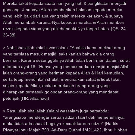
Mereka takut kepada suatu hari yang hati & penglihatan menjadi
goncang. & supaya Allah memberikan balasan kepada mereka
yang lebih baik dari apa yang telah mereka kerjakan, & supaya
Allah menambah karunia-Nya kepada mereka. & Allah memberi
rezeki kepada siapa yang dikehendaki-Nya tanpa batas. [QS. 24:
36-38]
> Nabi shallallahu'alaihi wassalam: "Apabila kamu melihat orang
yang terbiasa masuk masjid, saksikanlah bahwa dia orang
beriman. Karena sesungguhnya Allah telah berfirman dalam. surat
attaubah ayat 18: "Hanya yang memakmurkan masjid-masjid Allah
ialah orang-orang yang beriman kepada Allah & Hari kemudian,
serta tetap mendirikan shalat, menunaikan zakat & tidak takut
selain kepada Allah, maka merekalah orang-orang yang
diharapkan termasuk golongan orang-orang yang mendapat
petunjuk.(HR. Albaihaqi)
> Rasulullah shallallahu'alaihi wassalam juga bersabda:
°arangsiapa mendengar seruan adzan tapi tidak memenuhinya,
maka tidak ada shalat baginya kecuali karena udzur”.[Hadits
Riwayat Ibnu Majah 793, Ad-Daru Quthni 1/421,422, Ibnu Hibban