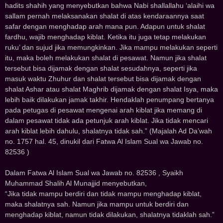
hadits shahih yang menyebutkan bahwa Nabi shallallahu ‘alaihi wa
sallam pernah melaksanakan shalat di atas kendaraannya saat
safar dengan menghadap arah mana pun. Adapun untuk shalat
fardhu, wajib menghadap kiblat. Ketika itu juga tetap melakukan
ruku’ dan sujud jika memungkinkan. Jika mampu melakukan seperti
itu, maka boleh melakukan shalat di pesawat. Namun jika shalat
tersebut bisa dijamak dengan shalat sesudahnya, seperti jika
masuk waktu Zhuhur dan shalat tersebut bisa dijamak dengan
shalat Ashar atau shalat Maghrib dijamak dengan shalat Isya, maka
lebih baik dilakukan jamak takhir. Hendaklah penumpang bertanya
pada petugas di pesawat mengenai arah kiblat jika memang di
dalam pesawat tidak ada petunjuk arah kiblat. Jika tidak mencari
arah kiblat lebih dahulu, shalatnya tidak sah.” (Majalah Ad Da’wah
no. 1757 hal. 45, dinukil dari Fatwa Al Islam Sual wa Jawab no.
82536 )
Dalam Fatwa Al Islam Sual wa Jawab no. 82536 , Syaikh
Muhammad Shalih Al Munajjid menyebutkan,
“Jika tidak mampu berdiri dan tidak mampu menghadap kiblat,
maka shalatnya sah. Namun jika mampu untuk berdiri dan
menghadap kiblat, namun tidak dilakukan, shalatnya tidaklah sah.”