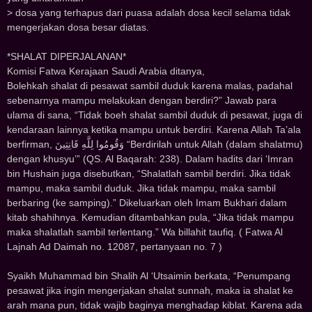
> dosa yang terhapus dari puasa adalah dosa kecil selama tidak
mengerjakan dosa besar diatas.
*SHALAT D‌‌IP‌‌ERJALANAN*
Komisi Fatwa Kerajaan Saudi Arabia ditanya,
Bolehkah shalat di pesawat sambil duduk karena malas, padahal
sebenarnya mampu melakukan dengan berdiri?” Jawab para
ulama di sana, “Tidak boeh shalat sambil duduk di pesawat, juga di
kendaraan lainnya ketika mampu untuk berdiri. Karena Allah Ta’ala
berfirman, ﻭَﻗُﻮﻣُﻮﺍ ﻟِﻠَّﻪِ ﻗَﺎﻧِﺘِﻴﻦَ “Berdirilah untuk Allah (dalam shalatmu)
dengan khusyu’” (QS. Al Baqarah: 238). Dalam hadits dari ‘Imran
bin Hushain juga disebutkan, “Shalatlah sambil berdiri. Jika tidak
mampu, maka sambil duduk. Jika tidak mampu, maka sambil
berbaring (ke samping).” Dikeluarkan oleh Imam Bukhari dalam
kitab shahihnya. Kemudian ditambahkan pula, “Jika tidak mampu
maka shalatlah sambil terlentang.” Wa billahit taufiq. ( Fatwa Al
Lajnah Ad Daimah no. 12087, pertanyaan no. 7 )
Syaikh Muhammad bin Shalih Al ‘Utsaimin berkata, “Penumpang
pesawat jika ingin mengerjakan shalat sunnah, maka ia shalat ke
arah mana pun, tidak wajib baginya menghadap kiblat. Karena ada