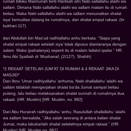
rumah bibiku Maimunah binti Haritsah istri Nabi sallallahu alaihi wa
sallam. Dimana Nabi sallallahu alaihi wa sallam malam itu di rumah
beliau. Maka Nabi sallallahu alaihi wa sallam menunaikan shalat
isya’ kemudian datang ke rumahnya, dan shalat empat rakaat. (hr
bukhari 117)
dari Abdullah bin Mas’ud radhiallahu anhu berkata: “Siapa yang
shalat empat rakaat setelah isya’ tidak diputus diantaranya dengan
salam. Maka (pahalanya) seperti itu di malam lailatul qadar.” HR.
Ibnu Abi Syaibah di ‘Mushanaf, (2/127). Shahih)
*2 REKAAT SETELAH JUM'AT DI RUMAH & 4 REKAAT JIKA DI
MASJID*
Dari Ibnu ‘Umar radhiyallahu ‘anhuma, Nabi shallallahu ‘alaihi wa
sallam tidaklah mengerjakan shalat ba'da Jumat sampai beliau
pulang, lalu beliau melaksanakan shalat sunnah di rumahnya dua
rakaat. (HR. Muslim) [HR. Muslim, no. 882]
Dari Abu Hurairah radhiyallahu ‘anhu, Rasulullah shallallahu ‘alaihi
wa sallam bersabda, “Jika salah seorang di antara kalian shalat
Jumat, maka lakukanlah shalat setelahnya empat rakaat.” (HR.
Muslim) [HR. Muslim no. 881]