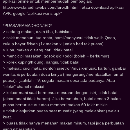
aplikasi online untuk mempermudah pembagian:
http://www.faroidh.webs.com/faroidh.html . atau download aplikasi
APK, google "aplikasi waris apk"
*PUASA/RAMADHON/IED*
> sedang makan, azan tiba, habiskan
> sakit menahun, tua renta, hamil/menyusui tidak wajib Qodo,
cukup bayar fidyah (1x makan x jumlah hari tak puasa).
> lupa, makan disiang hari, tidak batal
> mencicipi masakan, gosok gigi+odol (boleh = berkumur)
> korek kuping/hidung, nangis, tidak batal
> maksiat: cuci mata, nonton sinetron/musik-musik, kartun, gambar
wanita, & perbuatan dosa lainya (mengurangi/membatalkan amal
puasa).- jauhilah TV, segala macam dosa ada padanya. Atau
"blokir" chanel maksiat
> keluar mani saat bermesra-mesraan dengan istri, tidak batal
(atsar, onani tidak haram). Jika bersetubuh, batal denda 3 bulan
puasa berturut-turut atau memberi makan 60 fakir miskin
> tidak dianjurkan puasa saat musafir (yang melelahkan) walau
kuat.
> puasa tidak hanya menahan makan minum, tapi juga perbuatan
yang diharamkan