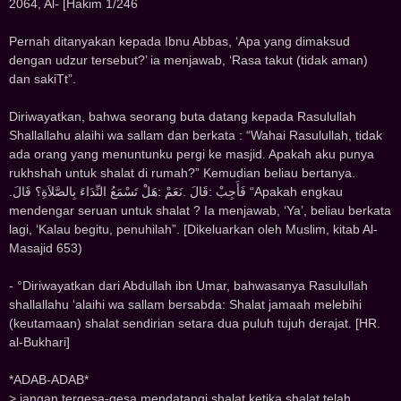
2064, Al- [Hakim 1/246
Pernah ditanyakan kepada Ibnu Abbas, ‘Apa yang dimaksud
dengan udzur tersebut?’ ia menjawab, ‘Rasa takut (tidak aman)
dan sakiTt”.
Diriwayatkan, bahwa seorang buta datang kepada Rasulullah
Shallallahu alaihi wa sallam dan berkata : “Wahai Rasulullah, tidak
ada orang yang menuntunku pergi ke masjid. Apakah aku punya
rukhshah untuk shalat di rumah?” Kemudian beliau bertanya.
.ﻓَﺄَﺟِﺐْ :ﻗَﺎﻝَ .ﻧَﻌَﻢْ :ﻫَﻞْ ﺗَﺴْﻤَﻊُ ﺍﻟﻨِّﺪَﺍﺀَ ﺑِﺎﻟﺼَّﻼَﺓِ؟ ﻗَﺎﻝَ “Apakah engkau
mendengar seruan untuk shalat ? Ia menjawab, ‘Ya’, beliau berkata
lagi, ‘Kalau begitu, penuhilah”. [Dikeluarkan oleh Muslim, kitab Al-
Masajid 653)
- °Diriwayatkan dari Abdullah ibn Umar, bahwasanya Rasulullah
shallallahu ‘alaihi wa sallam bersabda: Shalat jamaah melebihi
(keutamaan) shalat sendirian setara dua puluh tujuh derajat. [HR.
al-Bukhari]
*ADAB-ADAB*
> jangan tergesa-gesa mendatangi shalat ketika shalat telah