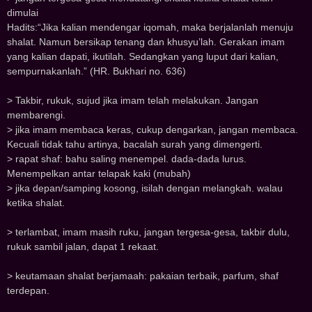
dimulai
Hadits:“Jika kalian mendengar iqomah, maka berjalanlah menuju
shalat. Namun bersikap tenang dan khusyu’lah. Gerakan imam
yang kalian dapati, ikutilah. Sedangkan yang luput dari kalian,
sempurnakanlah.” (HR. Bukhari no. 636)
> Takbir, rukuk, sujud jika imam telah melakukan. Jangan
membarengi.
> jika imam membaca keras, cukup dengarkan, jangan membaca.
Kecuali tidak tahu artinya, bacalah surah yang dimengerti.
> rapat shaf: bahu saling menempel. d‌‌ad‌‌a-d‌‌ad‌‌a lurus.
Menemp‌‌elkan antar telap‌‌ak kaki (mubah)
> jika depan/samping kosong, isilah dengan melangkah. walau
ketika shalat.
> terlambat, imam masih ruku, jangan tergesa-gesa, takbir dulu,
rukuk sambil jalan, dapat 1 rekaat.
> keutamaan shalat berjamaah: pakaian terbaik, parfum, shaf
terdepan.