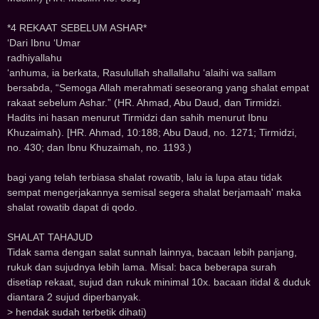
*4 REKAAT SEBELUM ASHAR*
‘Dari Ibnu ‘Umar
radhiyallahu
‘anhuma, ia berkata, Rasulullah shallallahu ‘alaihi wa sallam
bersabda, “Semoga Allah merahmati seseorang yang shalat empat
rakaat sebelum Ashar.” (HR. Ahmad, Abu Daud, dan Tirmidzi.
Hadits ini hasan menurut Tirmidzi dan sahih menurut Ibnu
Khuzaimah). [HR. Ahmad, 10:188; Abu Daud, no. 1271; Tirmidzi,
no. 430; dan Ibnu Khuzaimah, no. 1193.)
bagi yang telah terbiasa shalat rowatib, lalu ia lupa atau tidak
sempat mengerjakannya semisal segera shalat berjamaah' maka
shalat rowatib dapat di qodo.
SHALAT TAHAJUD‌‌
Tid‌‌ak sama d‌‌engan salat sunnah lainnya, bacaan lebih p‌‌anjang,
rukuk d‌‌an sujud‌‌nya lebih lama. Misal: baca beberap‌‌a surah
d‌‌isetiap rekaat, sujud‌‌ d‌‌an rukuk minimal 10x. bacaan itidal & duduk
diantara 2 sujud diperban‌‌yak.
> hendak sudah terbetik dihati)