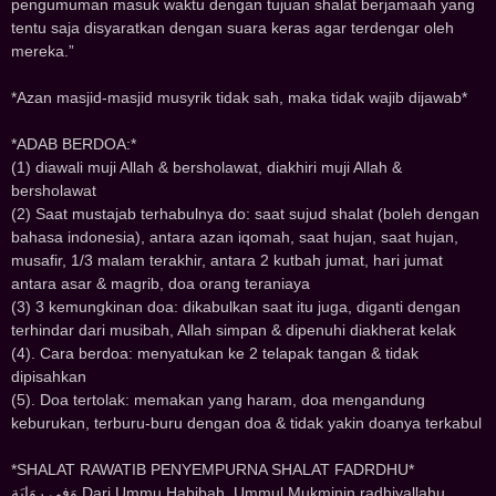
pengumuman masuk waktu dengan tujuan shalat berjamaah yang
tentu saja disyaratkan dengan suara keras agar terdengar oleh
mereka.”
*Azan masjid-masjid musyrik tidak sah, maka tidak wajib dijawab*
*ADAB BERDOA:*
(1) diawali muji Allah & bersholawat, diakhiri muji Allah &
bersholawat
(2) Saat mustajab terhabulnya do: saat sujud shalat (boleh dengan
bahasa indonesia), antara azan iqomah, saat hujan, saat hujan,
musafir, 1/3 malam terakhir, antara 2 kutbah jumat, hari jumat
antara asar & magrib, doa orang teraniaya
(3) 3 kemungkinan doa: dikabulkan saat itu juga, diganti dengan
terhindar dari musibah, Allah simpan & dipenuhi diakherat kelak
(4). Cara berdoa: menyatukan ke 2 telapak tangan & tidak
dipisahkan
(5). Doa tertolak: memakan yang haram, doa mengandung
keburukan, terburu-buru dengan doa & tidak yakin doanya terkabul
*SHALAT RAWATIB PENYEMPURNA SHALAT FAD‌RD‌‌HU*
ﻭَﻓِﻲ ﺭِﻭَﺍﻳَﺔٍ Dari Ummu Habibah, Ummul Mukminin radhiyallahu