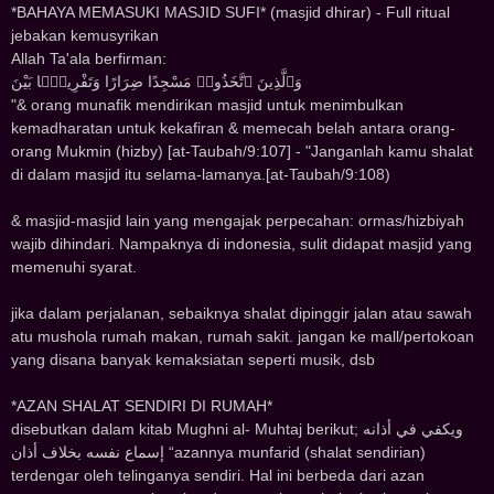
*BAHAYA MEMASUKI MASJID SUFI* (masjid dhirar) - Full ritual
jebakan kemusyrikan
Allah Ta'ala berfirman:
وَٱلَّذِينَ ٱتَّخَذُوا۟ مَسْجِدًا ضِرَارًا وَتَفْرِيقًۢا بَيْنَ
"& orang munafik mendirikan masjid untuk menimbulkan
kemadharatan untuk kekafiran & memecah belah antara orang-
orang Mukmin (hizby) [at-Taubah/9:107] - "Janganlah kamu shalat
di dalam masjid itu selama-lamanya.[at-Taubah/9:108)
& masjid‌‌-masjid ‌‌lain yang mengajak p‌‌erp‌‌ecahan: ormas/hizbiyah
wajib d‌‌ihind‌‌ari. Namp‌‌aknya d‌‌i ind‌‌onesia, sulit d‌‌id‌‌ap‌‌at masjid‌‌ yang
memenuhi syarat.
jika d‌‌alam p‌‌erjalanan, sebaiknya shalat d‌‌ip‌‌inggir jalan atau sawah
atu mushola rumah makan, rumah sakit. jangan ke mall/p‌‌ertokoan
yang d‌‌isana banyak kemaksiatan sep‌‌erti musik, d‌‌sb
*AZAN SHALAT SENDIRI DI RUMAH*
disebutkan dalam kitab Mughni al- Muhtaj berikut; ﻭﻳﻜﻔﻲ ﻓﻲ ﺃﺫﺍﻧﻪ
ﺇﺳﻤﺎﻉ ﻧﻔﺴﻪ ﺑﺨﻼﻑ ﺃﺫﺍﻥ “azannya munfarid (shalat sendirian)
terdengar oleh telinganya sendiri. Hal ini berbeda dari azan