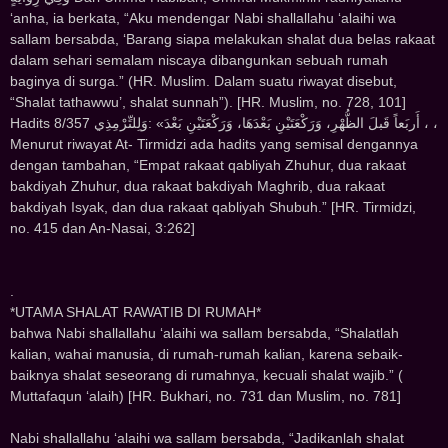
‘anha, ia berkata, “Aku mendengar Nabi shallallahu ‘alaihi wa
sallam bersabda, ‘Barang siapa melakukan shalat dua belas rakaat
dalam sehari semalam niscaya dibangunkan sebuah rumah
baginya di surga.” (HR. Muslim. Dalam suatu riwayat disebut,
“Shalat tathawwu’, shalat sunnah”). [HR. Muslim, no. 728, 101]
Hadits 8/357 ﺃَﺭﺑَﻌﺎً ﻗَﺒﻞَ ﺍﻟﻈُّﻬْﺮِ، ﻭَﺭَﻛْﻌَﺘَﻴْﻦِ ﺑَﻌْﺪَﻫَﺎ، ﻭَﺭَﻛْﻌَﺘَﻴْﻦِ ﺑَﻌْﺪَ» :ﻭَﻟِﻠﺘِّﺮْﻣِﺬِﻱ ، ،
Menurut riwayat At- Tirmidzi ada hadits yang semisal dengannya
dengan tambahan, “Empat rakaat qabliyah Zhuhur, dua rakaat
bakdiyah Zhuhur, dua rakaat bakdiyah Maghrib, dua rakaat
bakdiyah Isyak, dan dua rakaat qabliyah Shubuh.” [HR. Tirmidzi,
no. 415 dan An-Nasai, 3:262]
.
*UTAMA SHALAT RAWATIB D‌‌I RUMAH*
bahwa Nabi shallallahu ‘alaihi wa sallam bersabda, “Shalatlah
kalian, wahai manusia, di rumah-rumah kalian, karena sebaik-
baiknya shalat seseorang di rumahnya, kecuali shalat wajib.” (
Muttafaqun ‘alaih) [HR. Bukhari, no. 731 dan Muslim, no. 781]
Nabi shallallahu ‘alaihi wa sallam bersabda, “Jadikanlah shalat